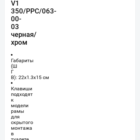
V1
350/PPC/063-
00-
03
черная/
хром
Габариты
(Ш
Г
В):
22
x
1.3
x
15
см
Клавиши
подходят
к
модели
рамы
для
скрытого
монтажа
в
туалете