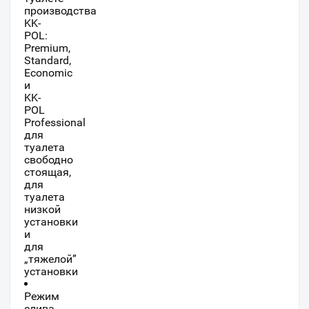
производства
KK-
POL:
Premium,
Standard,
Economic
и
KK-
POL
Professional
для
туалета
свободно
стоящая,
для
туалета
низкой
установки
и
для
„тяжелой”
установки
Режим
слива