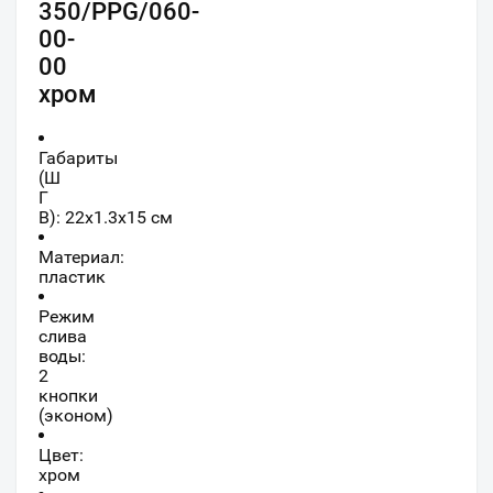
350/PPG/060-
00-
00
хром
Габариты
(Ш
Г
В):
22
x
1.3
x
15
см
Материал:
пластик
Режим
слива
воды:
2
кнопки
(эконом)
Цвет:
хром