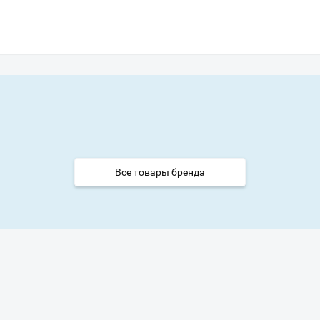
Ваш город
?
Все товары бренда
Всё верно
Сменить город
Москва
Мурманск