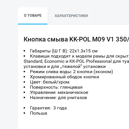
О ТОВАРЕ
ХАРАКТЕРИСТИКИ
Кнопка смыва KK-POL M09 V1 350
Габариты (Ш Г В):
22
x
1.3
x
15
см
Клавиши подходят к модели рамы для скрыто
Standard, Economic и KK-POL Professional для т
установки и для „тяжелой” установки
Режим слива воды: 2 кнопки (эконом)
Хромированный ободок кнопки
Цвет: белый/хром
Поверхность: глянцевая
Управление: механическое
Назначение: для унитазов
Гарантия: 3 года
Польша