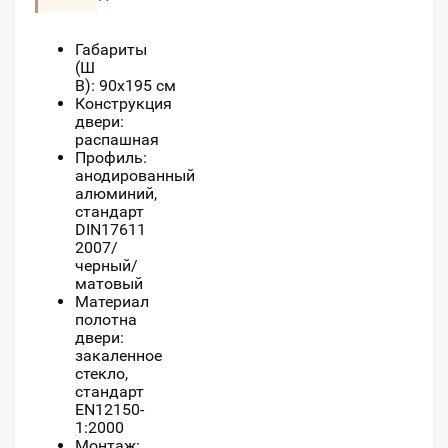
Габариты
(Ш
В):
90
x
195
см
Конструкция
двери:
распашная
Профиль:
анодированный
алюминий,
стандарт
DIN17611
2007/
черный/
матовый
Материал
полотна
двери:
закаленное
стекло,
стандарт
EN12150-
1:2000
Монтаж: