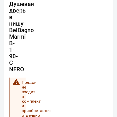
Душевая
дверь
в
нишу
BelBagno
Marmi
B-
1-
90-
C-
NERO
Поддон
не
входит
в
комплект
и
приобретается
отдельно