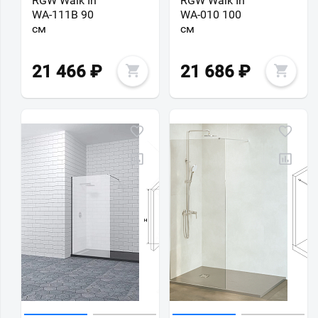
RGW Walk In
RGW Walk In
WA-111B 90
WA-010 100
см
см
21 466
₽
21 686
₽