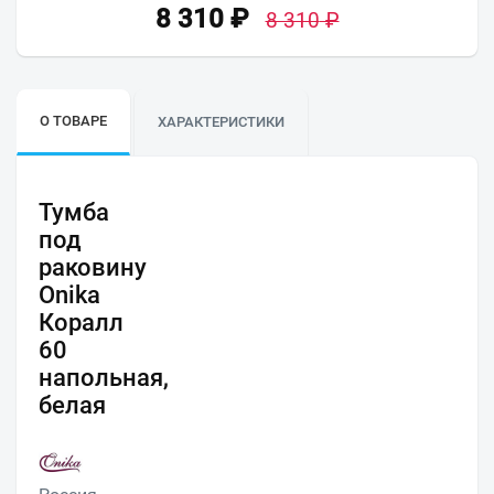
8 310
₽
8 310
₽
О ТОВАРЕ
ХАРАКТЕРИСТИКИ
Тумба
под
раковину
Onika
Коралл
60
напольная,
белая