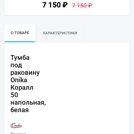
7 150
₽
7 150
₽
О ТОВАРЕ
ХАРАКТЕРИСТИКИ
Тумба
под
раковину
Onika
Коралл
50
напольная,
белая