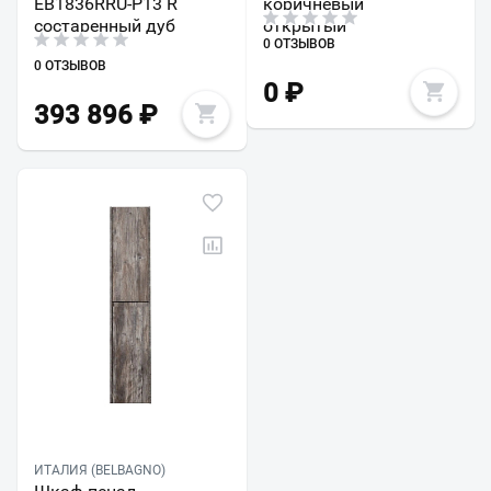
EB1836RRU-P13 R
коричневый
состаренный дуб
открытый
0 ОТЗЫВОВ
0 ОТЗЫВОВ
0
₽
393 896
₽
ИТАЛИЯ (BELBAGNO)