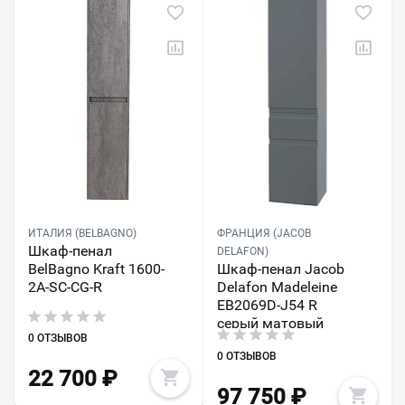
ИТАЛИЯ (BELBAGNO)
ФРАНЦИЯ (JACOB
Шкаф-пенал
DELAFON)
BelBagno Kraft 1600-
Шкаф-пенал Jacob
2A-SC-CG-R
Delafon Madeleine
EB2069D-J54 R
серый матовый
0 ОТЗЫВОВ
0 ОТЗЫВОВ
22 700
₽
97 750
₽